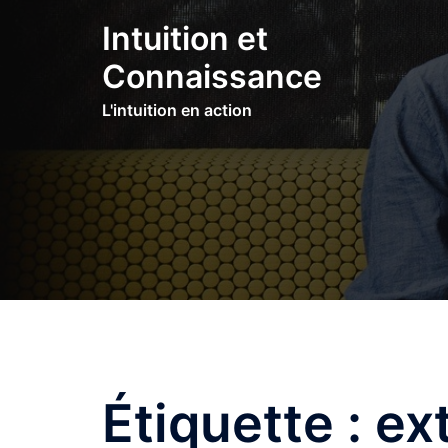
Aller
Intuition et
au
contenu
Connaissance
L'intuition en action
Étiquette :
ex