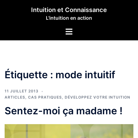
Aller
Intuition et Connaissance
au
L'intuition en action
contenu
Ouvrir/fermer
le
menu
Étiquette :
mode intuitif
11 JUILLET 2013
ARTICLES
,
CAS PRATIQUES
,
DÉVELOPPEZ VOTRE INTUITION
Sentez-moi ça madame !